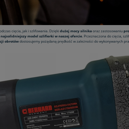
czas cięcia, jak i szlifowania. Dzięki
dużej mocy silnika
oraz zastosowaniu
pr
 najsolidniejszy model szlifierki w naszej ofercie
. Przeznaczona do cięcia, szl
cji obrotów
dostosujemy pożądaną prędkość w zależności do wykonywanych pr