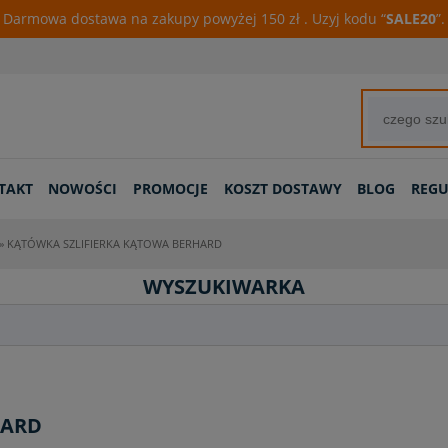
Darmowa dostawa na zakupy powyżej 150 zł . Uzyj kodu “
SALE20
”.
TAKT
NOWOŚCI
PROMOCJE
KOSZT DOSTAWY
BLOG
REG
»
KĄTÓWKA SZLIFIERKA KĄTOWA BERHARD
WYSZUKIWARKA
HARD