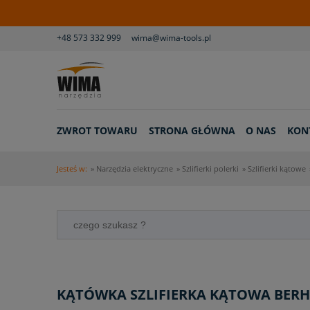
+48 573 332 999
wima@wima-tools.pl
ZWROT TOWARU
STRONA GŁÓWNA
O NAS
KON
Jesteś w:
»
Narzędzia elektryczne
»
Szlifierki polerki
»
Szlifierki kątowe
KĄTÓWKA SZLIFIERKA KĄTOWA BER