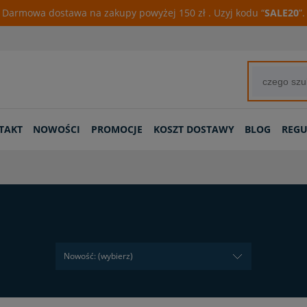
Darmowa dostawa na zakupy powyżej 150 zł . Uzyj kodu “
SALE20
”.
TAKT
NOWOŚCI
PROMOCJE
KOSZT DOSTAWY
BLOG
REG
Nowość: (wybierz)