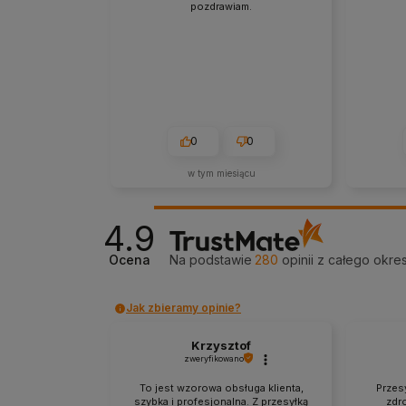
pozdrawiam.
0
0
w tym miesiącu
4.9
Ocena
Na podstawie
280
opinii
z całego okre
Jak zbieramy opinie?
Krzysztof
zweryfikowano
To jest wzorowa obsługa klienta,
Przesy
szybka i profesjonalna. Z przesyłką
zdr