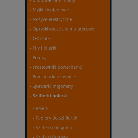
Młotowiertarki młoty
Myjki ciśnieniowe
Nożyce elektryczne
Opryskiwacze akumulatorowe
Ostrzałki
Piły i pilarki
Pompy
Prostowniki powerbanki
Przecinarki ukośnice
Spawarki migomaty
Szlifierki polerki
Polerki
Papiery do szlifierek
Szlifierki do gipsu
Szlifierki kątowe