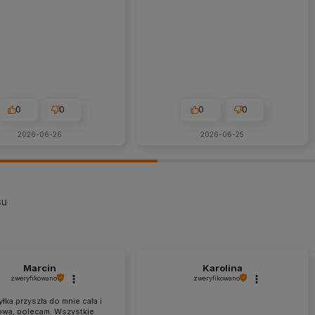
0
0
0
0
2026-06-26
2026-06-25
su
Marcin
Karolina
zweryfikowano
zweryfikowano
łka przyszła do mnie cała i
owa, polecam. Wszystkie