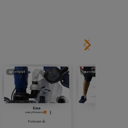
podgląd
podgląd
Ewa
Marcin
zweryfikowano
zweryfikowano
Polecam 👍️
Działa.