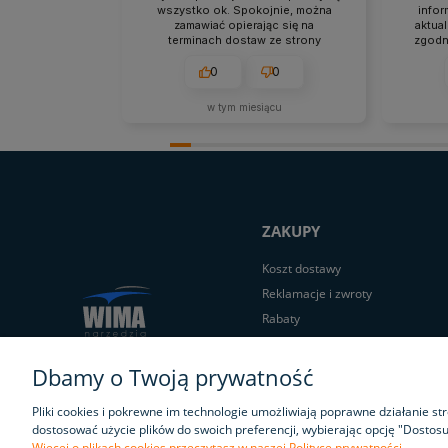
wszystko ok. Spokojnie, można
infor
zamawiać opierając się na
aktua
terminach dostaw ze strony
zgodni
internetowej.
bez
0
0
w tym miesiącu
ZAKUPY
Koszt dostawy
Reklamacje i zwroty
Rabaty
Regulamin
Dbamy o Twoją prywatność
Pliki cookies i pokrewne im technologie umożliwiają poprawne działanie s
dostosować użycie plików do swoich preferencji, wybierając opcję "Dostosu
Więcej o plikach cookies przeczytasz w naszej Polityce prywatności.