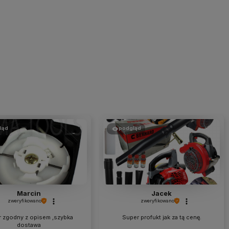
ląd
podgląd
Marcin
Jacek
zweryfikowano
zweryfikowano
 zgodny z opisem ,szybka
Super profukt jak za tą cenę.
dostawa