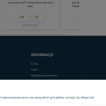
wszystko było kompletne oraz bez
porządnie zapakowana pa
wad.
Fajna firma, spełnili więk
moich oczekiwań.
0
1
0
0
2026-06-25
2026-06-15
INFORMACJE
O nas
Linki
Polityka prywatności
Informacja odnośnie przetwarzania
danych osobowych
wykorzystanie przez nas wszystkich tych plików i przejść do sklepu lub