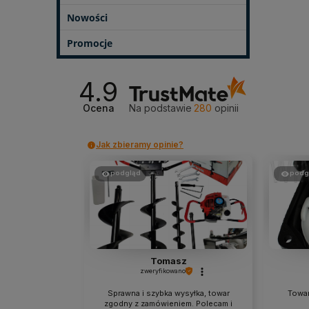
Nowości
Promocje
4.9
Ocena
Na podstawie
280
opinii
Jak zbieramy opinie?
podgląd
podg
Tomasz
zweryfikowano
Sprawna i szybka wysyłka, towar
Towar
zgodny z zamówieniem. Polecam i