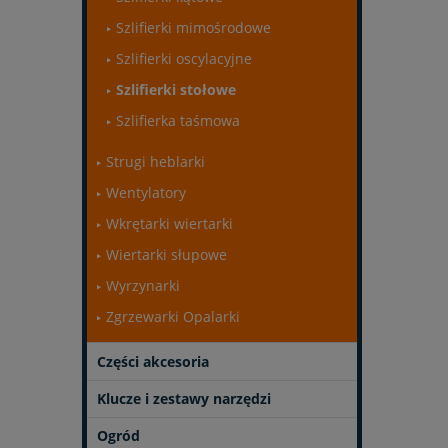
Szlifierki mimośrodowe
Szlifierki oscylacyjne
Szlifierki stołowe
Szlifierka taśmowa
Strugi heblarki
Wentylatory
Wkrętarki wiertarki
Wiertarki słupowe
Wyrzynarki
Zgrzewarki Opalarki
Części akcesoria
Klucze i zestawy narzędzi
Ogród