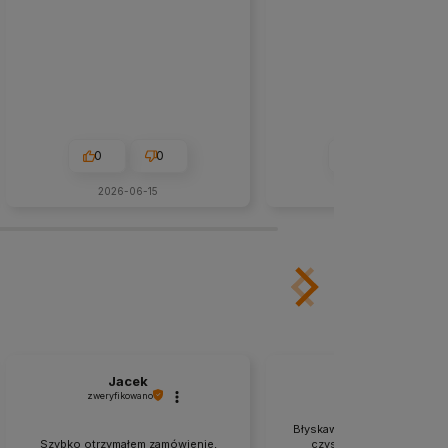
0
0
0
0
2026-06-15
w tym miesiącu
Jacek
Jerzy
zweryfikowano
zweryfikowano
Błyskawiczna realizacja, po
Szybko otrzymałem zamówienie,
czystym sumieniem. Piękn