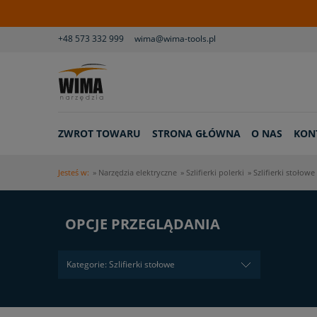
+48 573 332 999
wima@wima-tools.pl
ZWROT TOWARU
STRONA GŁÓWNA
O NAS
KON
Jesteś w:
»
Narzędzia elektryczne
»
Szlifierki polerki
»
Szlifierki stołowe
OPCJE PRZEGLĄDANIA
Kategorie: Szlifierki stołowe