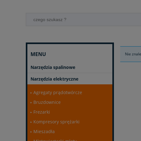
MENU
Nie znal
Narzędzia spalinowe
Narzędzia elektryczne
Agregaty prądotwórcze
Bruzdownice
Frezarki
Kompresory sprężarki
Mieszadła