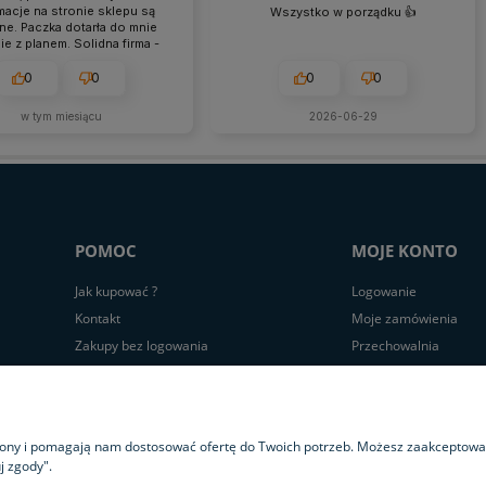
macje na stronie sklepu są
Wszystko w porządku 👍️
lne. Paczka dotarła do mnie
e z planem. Solidna firma -
piecznie, tanio i szybko.
0
0
0
0
w tym miesiącu
2026-06-29
POMOC
MOJE KONTO
Jak kupować ?
Logowanie
Kontakt
Moje zamówienia
Zakupy bez logowania
Przechowalnia
Cennik do pobrania
Ustawienia konta
trony i pomagają nam dostosować ofertę do Twoich potrzeb. Możesz zaakceptować 
j zgody".