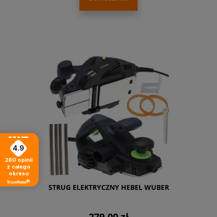
4.9
280
opinii
z całego
okresu
STRUG ELEKTRYCZNY HEBEL WUBER
279,00 zł