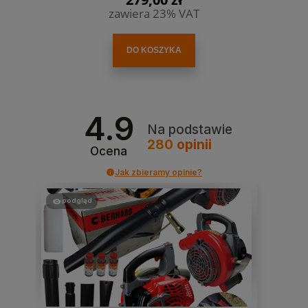
zawiera 23% VAT
DO KOSZYKA
4.9
Na podstawie
280
opinii
Ocena
Jak zbieramy opinie?
podgląd