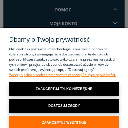
POMOC
MOJE KONTO
INFORMACJE
Dbamy o Twoją prywatność
Pliki cookies i pokrewne im technologie umożliwiają poprawne
działanie strony i pomagają nam dostosować ofertę do Twoich
potrzeb. Możesz zaakceptować wykorzystanie przez nas wszystkich
Sklep internetowy Wima-Tools.pl
zapewnia
tych plików i przejść do sklepu lub dostosować użycie plików do
nowoczesne
elektronarzędzia
. Doskonałej jakości
narzędzia elektryczne
-
swoich preferencji, wybierając opcję "Dostosuj zgody".
zapraszamy do zapoznania się z ofertą.
Więcej o plikach cookies przeczytasz w naszej Polityce prywatności.
Wima Sp. j. Józefczyk Szpunar
ul. Sonina 502, 37-100 Łańcut, woj.
ZAAKCEPTUJ TYLKO NIEZBĘDNE
podkarpackie, NIP: 8151802670, BDO : 000134301, KRS: 0000700100,
telefon:+48 573 332 999, e-mail:
wima@wima-tools.pl
DOSTOSUJ ZGODY
ZAAKCEPTUJ WSZYSTKIE