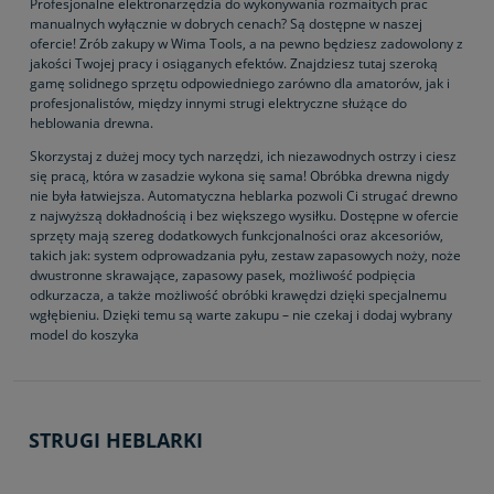
Profesjonalne elektronarzędzia do wykonywania rozmaitych prac
manualnych wyłącznie w dobrych cenach? Są dostępne w naszej
ofercie! Zrób zakupy w Wima Tools, a na pewno będziesz zadowolony z
jakości Twojej pracy i osiąganych efektów. Znajdziesz tutaj szeroką
gamę solidnego sprzętu odpowiedniego zarówno dla amatorów, jak i
profesjonalistów, między innymi strugi elektryczne służące do
heblowania drewna.
Skorzystaj z dużej mocy tych narzędzi, ich niezawodnych ostrzy i ciesz
się pracą, która w zasadzie wykona się sama! Obróbka drewna nigdy
nie była łatwiejsza. Automatyczna heblarka pozwoli Ci strugać drewno
z najwyższą dokładnością i bez większego wysiłku. Dostępne w ofercie
sprzęty mają szereg dodatkowych funkcjonalności oraz akcesoriów,
takich jak: system odprowadzania pyłu, zestaw zapasowych noży, noże
dwustronne skrawające, zapasowy pasek, możliwość podpięcia
odkurzacza, a także możliwość obróbki krawędzi dzięki specjalnemu
wgłębieniu. Dzięki temu są warte zakupu – nie czekaj i dodaj wybrany
model do koszyka
STRUGI HEBLARKI