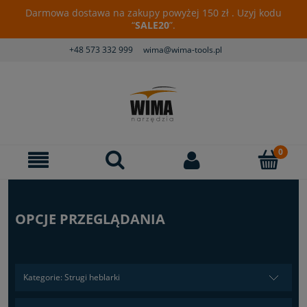
Darmowa dostawa na zakupy powyżej 150 zł . Uzyj kodu
“
SALE20
”.
+48 573 332 999
wima@wima-tools.pl
OPCJE PRZEGLĄDANIA
Kategorie: Strugi heblarki