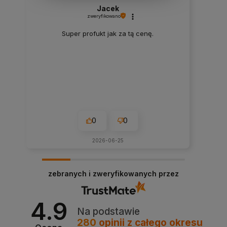
Jacek
zweryfikowano
Super profukt jak za tą cenę.
0
0
2026-06-25
zebranych i zweryfikowanych przez
4.9
Na podstawie
280
opinii
z całego okresu