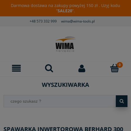
Darmowa dostawa na zakupy powyżej 150 zł . Uzyj kodu
“
SALE20
”.
+48 573 332 999
wima@wima-tools.pl
WYSZUKIWARKA
SPAWARKA INWERTOROWA BERHARD 300