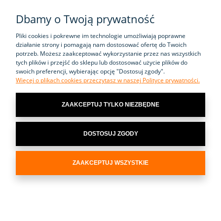
INFORMACJE
Dbamy o Twoją prywatność
Pliki cookies i pokrewne im technologie umożliwiają poprawne
działanie strony i pomagają nam dostosować ofertę do Twoich
potrzeb. Możesz zaakceptować wykorzystanie przez nas wszystkich
Sklep internetowy Wima-Tools.pl
zapewnia
tych plików i przejść do sklepu lub dostosować użycie plików do
nowoczesne
elektronarzędzia
. Doskonałej jakości
narzędzia elektryczne
-
swoich preferencji, wybierając opcję "Dostosuj zgody".
zapraszamy do zapoznania się z ofertą.
Więcej o plikach cookies przeczytasz w naszej Polityce prywatności.
Wima Sp. j. Józefczyk Szpunar
ul. Sonina 502, 37-100 Łańcut, woj.
ZAAKCEPTUJ TYLKO NIEZBĘDNE
podkarpackie, NIP: 8151802670, BDO : 000134301, KRS: 0000700100,
telefon:+48 573 332 999, e-mail:
wima@wima-tools.pl
DOSTOSUJ ZGODY
ZAAKCEPTUJ WSZYSTKIE
POKAŻ PEŁNĄ WERSJĘ STRONY
Sklep internetowy Shoper.pl