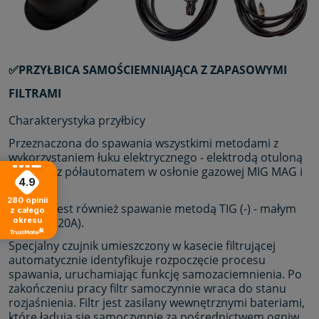
✅PRZYŁBICA SAMOŚCIEMNIAJĄCA Z ZAPASOWYMI
FILTRAMI
Charakterystyka przyłbicy
Przeznaczona do spawania wszystkimi metodami z
wykorzystaniem łuku elektrycznego - elektrodą otuloną
MMA oraz półautomatem w osłonie gazowej MIG MAG i
4.9
TIG.
280
opinii
Możliwe jest również spawanie metodą TIG (-) - małym
z całego
okresu
prądem (20A).
Specjalny czujnik umieszczony w kasecie filtrującej
automatycznie identyfikuje rozpoczęcie procesu
spawania, uruchamiając funkcję samozaciemnienia. Po
zakończeniu pracy filtr samoczynnie wraca do stanu
rozjaśnienia. Filtr jest zasilany wewnętrznymi bateriami,
które ładują się samoczynnie za pośrednictwem ogniw