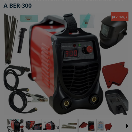
A BER-300
promocja