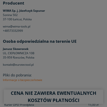
Producent
WIMA Sp. j. Józefczyk Szpunar
Sonina 502
37-100 Łańcut, Polska
wima@wima-tools.pl
+48573332999
Osoba odpowiedzialna na terenie UE
Janusz Skowronek
UL. CIEPŁOWNICZA 10B
35-959 Rzeszów, Polska
kontakt@eurotectool.pl
Pliki do pobrania:
Informacje o bezpieczeństwie
CENA NIE ZAWIERA EWENTUALNYCH
KOSZTY DOSTAWY
KOSZTÓW PŁATNOŚCI
Kurier DPD Przedpłata
15,00 zł