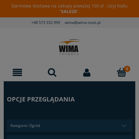
Darmowa dostawa na zakupy powyżej 150 zł . Uzyj kodu
“
SALE20
”.
+48 573 332 999
wima@wima-tools.pl
OPCJE PRZEGLĄDANIA
Kategorie: Ogród