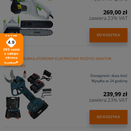
269,00 zł
zawiera 23% VAT
DO KOSZYKA
4.9
280
opinii
z całego
okresu
SEKATOR AKUMULATOROWY ELEKTRYCZNY NOŻYCE SEKATOR
OGRODOWY
Dostępność:
duża ilość
Wysyłka w:
24 godziny
239,99 zł
zawiera 23% VAT
DO KOSZYKA