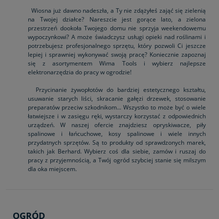
Wiosna już dawno nadeszła, a Ty nie zdążyłeś zająć się zielenią
na Twojej działce? Nareszcie jest gorące lato, a zielona
przestrzeń dookoła Twojego domu nie sprzyja weekendowemu
wypoczynkowi? A może świadczysz usługi opieki nad roślinami i
potrzebujesz profesjonalnego sprzętu, który pozwoli Ci jeszcze
lepiej i sprawniej wykonywać swoją pracę? Koniecznie zapoznaj
się z asortymentem Wima Tools i wybierz najlepsze
elektronarzędzia do pracy w ogrodzie!
Przycinanie żywopłotów do bardziej estetycznego kształtu,
usuwanie starych liści, skracanie gałęzi drzewek, stosowanie
preparatów przeciw szkodnikom... Wszystko to może być o wiele
łatwiejsze i w zasięgu ręki, wystarczy korzystać z odpowiednich
urządzeń. W naszej ofercie znajdziesz opryskiwacze, piły
spalinowe i łańcuchowe, kosy spalinowe i wiele innych
przydatnych sprzętów. Są to produkty od sprawdzonych marek,
takich jak Berhard. Wybierz coś dla siebie, zamów i ruszaj do
pracy z przyjemnością, a Twój ogród szybciej stanie się milszym
dla oka miejscem.
OGRÓD